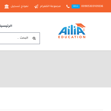
Ski
00905303109336
مجموعة التلغرام
نموذج تسجيل
24hrs
t
conten
الرئيسية
البحث
عن: