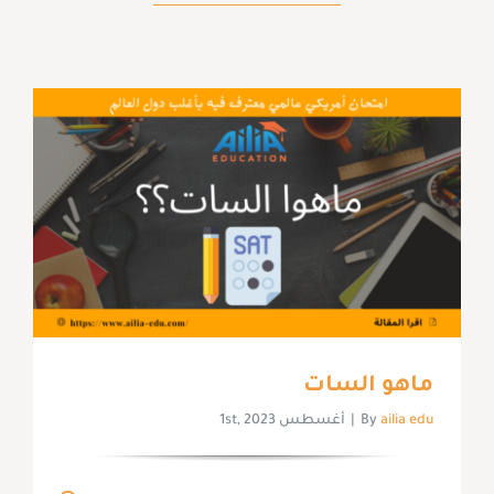
ماهو السات
ailia edu
By
|
أغسطس 1st, 2023