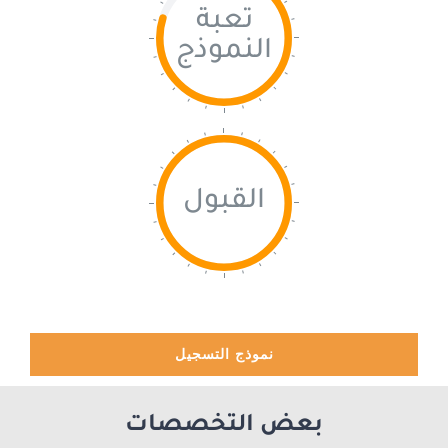
تعبة
النموذج
القبول
نموذج التسجيل
بعض التخصصات