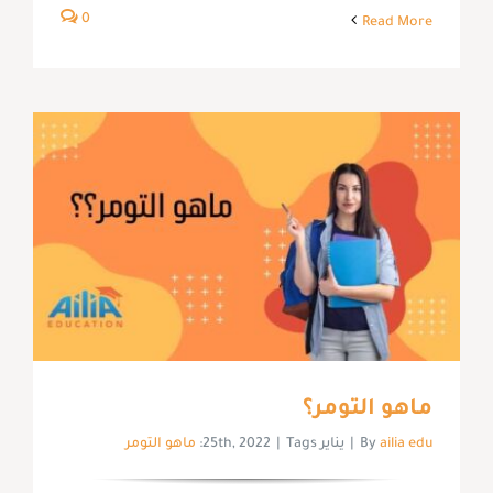
0
Read More
ماهو التومر؟
ailia edu
By
|
يناير 25th, 2022
Tags:
|
ماهو التومر