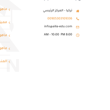
ماهو
تركيا – المركز الرئيسي
00905303109336
مميزا
info@ailia-edu.com
8:00 AM – 10:00 PM
ماهو 
ماهو
المنح