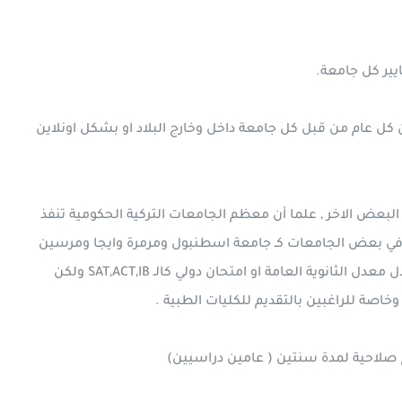
ن كل عام من قبل كل جامعة داخل وخارج البلاد او بشكل اونلاين
لبعض الاخر , علما أن معظم الجامعات التركية الحكومية تنفذ
ية في بعض الجامعات كـ جامعة اسطنبول ومرمرة وايجا ومرسين
وغيرها من الجامعات وفي البعض الاخر يمكن التقديم من خلال معدل الثانوية العامة او امتحان دولي كالـ SAT,ACT,IB ولكن
اصة للراغبين بالتقديم للكليات الطبية .
صلاحية لمدة سنتين ( عامين دراسيين)