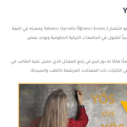
Y
هو اختبار خاص بالجامعات التركية تجريه معظم الجامعات وهو اختصار لـ Yabancı Uyruklu Öğrenci Sınavı ومعناه في اللغة
اسياً للقبول في الجامعات التركية الحكومية ويوجد بعض
ا هامًا له دور كبير في رفع المعدّل الذي حصل عليه الطالب في
ي الكليّات ذات المعدّلات المرتفعة كالطب والصيدلة.