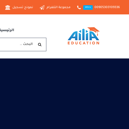
Ski
00905303109336
مجموعة التلغرام
نموذج تسجيل
24hrs
t
conten
الرئيسية
البحث
عن: