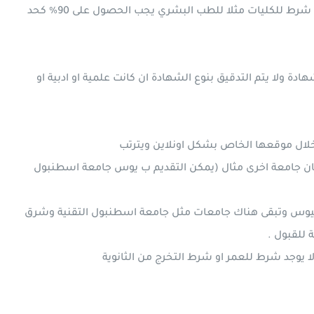
غالبا تكون حد النجاح في الامتحان 40% وهناك جامعات تضع شرط للكليات مثلا للطب البشري يجب الحصول على 90% كحد
ولا يتم التدقيق بنوع الشهادة ان كانت علمية او ادبية او
 خلال موقعها الخاص بشكل اونلاين ويترتب
حان جامعة اخرى مثال (يمكن التقديم ب يوس جامعة اسطنبول
حان اليوس وتبقى هناك جامعات مثل جامعة اسطنبول التقنية وشرق
 للقبول .
 يوجد شرط للعمر او شرط التخرج من الثانوية