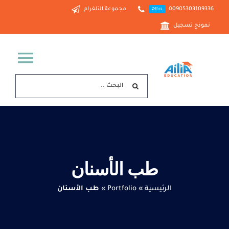
Ski
00905303109336
مجموعة التلغرام
24hrs
t
نموذج تسجيل
conten
ggle
البحث
tion
عن:
الرئيسية
خدماتنا
طب الأسنان
من نحن
الرئيسية
»
Portfolio
»
طب الأسنان
الدراسة في تركيا