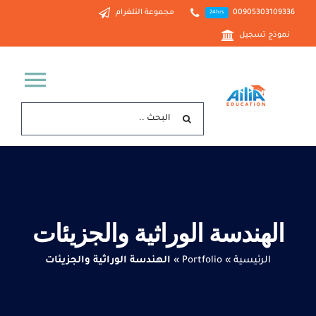
Ski
00905303109336
مجموعة التلغرام
24hrs
t
نموذج تسجيل
conten
ggle
البحث
tion
عن:
الرئيسية
خدماتنا
الهندسة الوراثية والجزيئات
من نحن
الرئيسية
»
Portfolio
»
الهندسة الوراثية والجزيئات
الدراسة في تركيا