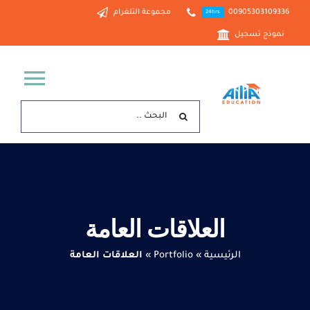
Ski
00905303109336
مجموعة التلغرام
24hrs
t
نموذج تسجيل
conten
ggle
البحث
tion
عن:
الرئيسية
خدماتنا
العلاقات العامة
من نحن
الرئيسية
»
Portfolio
»
العلاقات العامة
الدراسة في تركيا