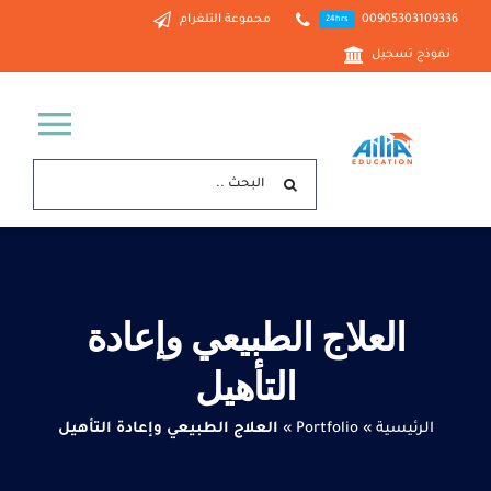
Ski
00905303109336
مجموعة التلغرام
24hrs
t
نموذج تسجيل
conten
ggle
البحث
tion
عن:
الرئيسية
خدماتنا
العلاج الطبيعي وإعادة
من نحن
التأهيل
الدراسة في تركيا
الرئيسية
»
Portfolio
»
العلاج الطبيعي وإعادة التأهيل