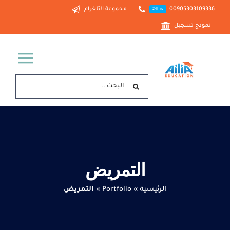
Ski
00905303109336
مجموعة التلغرام
24hrs
t
نموذج تسجيل
conten
ggle
البحث
tion
عن:
الرئيسية
خدماتنا
التمريض
من نحن
الرئيسية
»
Portfolio
»
التمريض
الدراسة في تركيا