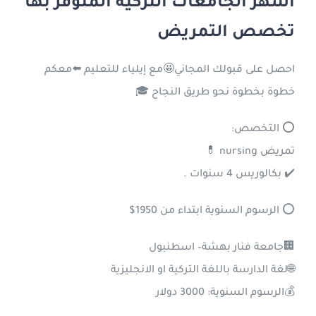
أشهر الجامعات التركية المتوفر بها
تخصص التمريض
احصل على قبولك المجاني🤩مع إيلياء للتعليم ⬅️معكم
خطوة بخطوة نحو طريق النجاح 🎓
⭕ التخصص:
تمريض nursing 💊
✔️ بكالوريس 4 سنوات .
⭕ الرسوم السنوية ابتداء من 1950$
🏢جامعة فنار بهشة– اسطنبول
🌐لغة الدارسة باللغة التركية او الانجليزية
💰الرسوم السنوية: 3000 دولار