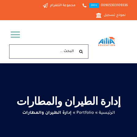
Ski
00905303109336
مجموعة التلغرام
24hrs
t
نموذج تسجيل
conten
ggle
البحث
tion
عن:
الرئيسية
خدماتنا
إدارة الطيران والمطارات
من نحن
الرئيسية
»
Portfolio
»
إدارة الطيران والمطارات
الدراسة في تركيا